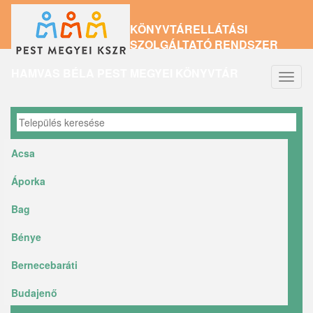
Ugrás
KÖNYVTÁRELLÁTÁSI
a
SZOLGÁLTATÓ RENDSZER
tartalomra
HAMVAS BÉLA PEST MEGYEI KÖNYVTÁR
Navig
átkap
Acsa
Áporka
Bag
Bénye
Bernecebaráti
Budajenő