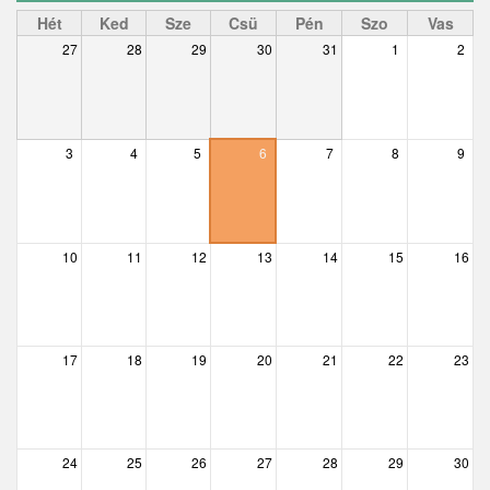
Ceglédbercel
Hét
Ked
Sze
Csü
Pén
Szo
Vas
27
28
29
30
31
1
2
Csemő
Csévharaszt
Csobánka
3
4
5
6
7
8
9
Csomád
Csörög
10
11
12
13
14
15
16
Csővár
Dány
17
18
19
20
21
22
23
Délegyháza
Domony
Dunabogdány
24
25
26
27
28
29
30