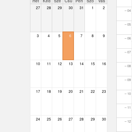
Hét
Ked
Sze
Csü
Pén
Szo
Vas
27
28
29
30
31
1
2
– 04
Csemő
Csévharaszt
– 05
Csobánka
3
4
5
6
7
8
9
– 06
Csomád
– 07
Csörög
10
11
12
13
14
15
16
– 08
Csővár
– 09
Dány
17
18
19
20
21
22
23
Délegyháza
– 10
Domony
– 11
Dunabogdány
24
25
26
27
28
29
30
– 12
Ecser