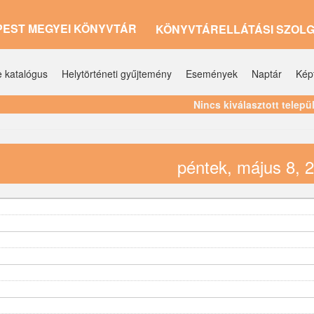
PEST MEGYEI KÖNYVTÁR
KÖNYVTÁRELLÁTÁSI SZOL
e katalógus
Helytörténeti gyűjtemény
Események
Naptár
Kép
Nincs kiválasztott telepü
péntek, május 8, 