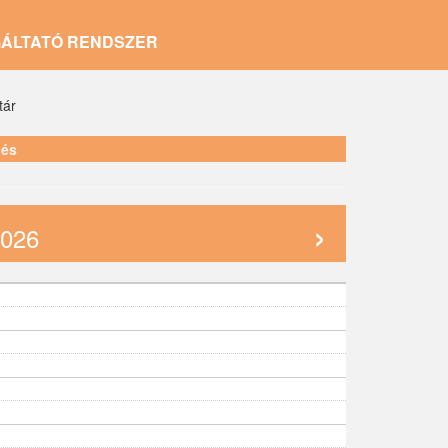
GÁLTATÓ RENDSZER
tár
lés
›
2026