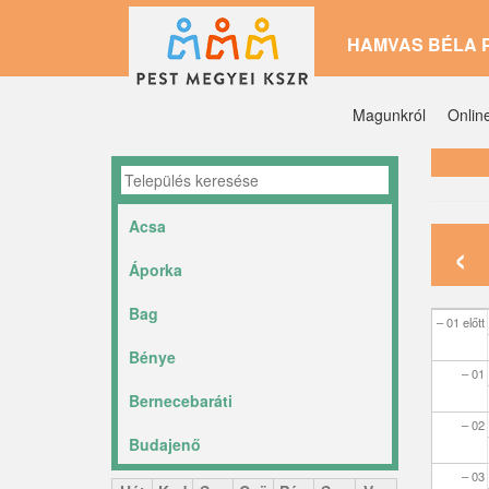
Ugrás
HAMVAS BÉLA 
a
tartalomra
Magunkról
Onlin
Acsa
‹
Áporka
Bag
– 01 előtt
Bénye
– 01
Bernecebaráti
– 02
Budajenő
– 03
Ceglédbercel