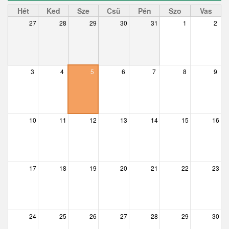
Ceglédbercel
Hét
Ked
Sze
Csü
Pén
Szo
Vas
27
28
29
30
31
1
2
Csemő
Csévharaszt
Csobánka
3
4
5
6
7
8
9
– 01 előtt
Csomád
– 01
Csörög
10
11
12
13
14
15
16
– 02
Csővár
– 03
Dány
17
18
19
20
21
22
23
Délegyháza
– 04
Domony
– 05
Dunabogdány
24
25
26
27
28
29
30
– 06