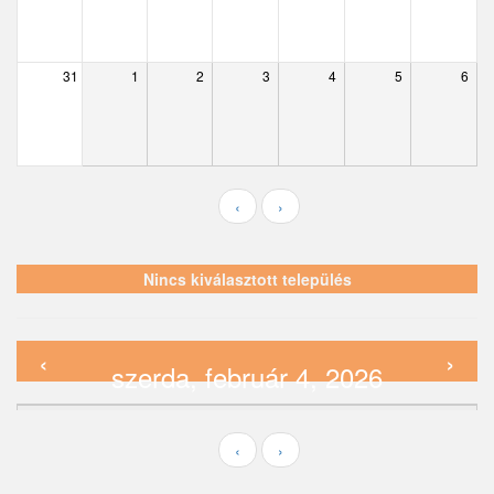
Ecser
– 07
Farmos
31
1
2
3
4
5
6
– 08
Felsőpakony
– 09
Galgagyörk
Galgahévíz
– 10
‹
›
Galgamácsa
– 11
Hernád
Nincs kiválasztott település
– 12
Hévízgyörk
– 13
‹
›
Iklad
szerda, február 4, 2026
Sakk klub
– 14
Ipolydamásd
szerdánként
2026. 02.
04., sze – 14:00
Ipolytölgyes
– 15
‹
›
Káva