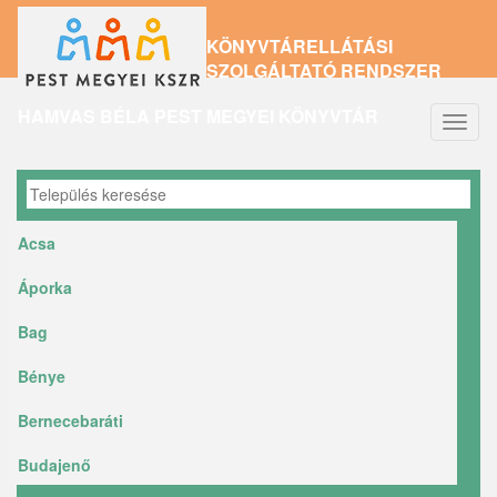
Ugrás
KÖNYVTÁRELLÁTÁSI
a
SZOLGÁLTATÓ RENDSZER
tartalomra
HAMVAS BÉLA PEST MEGYEI KÖNYVTÁR
Navig
átkap
Acsa
Áporka
Bag
Bénye
Bernecebaráti
Budajenő