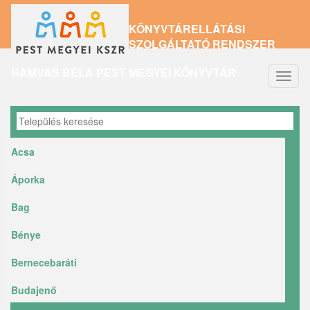
Ugrás
KÖNYVTÁRELLÁTÁSI
a
SZOLGÁLTATÓ RENDSZER
tartalomra
HAMVAS BÉLA PEST MEGYEI KÖNYVTÁR
Navig
átkap
Acsa
Áporka
Bag
Bénye
Bernecebaráti
Budajenő