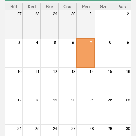
– 01 előtt
Ceglédbercel
Hét
Ked
Sze
Csü
Pén
Szo
Vas
27
28
29
30
31
1
2
Csemő
– 01
Csévharaszt
– 02
Csobánka
3
4
5
6
7
8
9
– 03
Csomád
– 04
Csörög
10
11
12
13
14
15
16
– 05
Csővár
– 06
Dány
17
18
19
20
21
22
23
Délegyháza
– 07
Domony
– 08
Dunabogdány
24
25
26
27
28
29
30
– 09