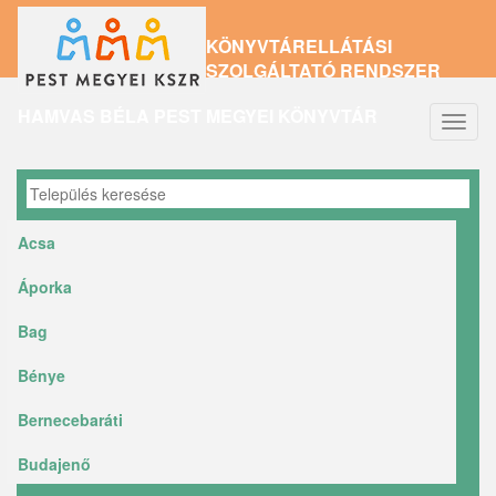
Ugrás
KÖNYVTÁRELLÁTÁSI
a
SZOLGÁLTATÓ RENDSZER
tartalomra
HAMVAS BÉLA PEST MEGYEI KÖNYVTÁR
Navig
átkap
Acsa
Áporka
Bag
Bénye
Bernecebaráti
Budajenő