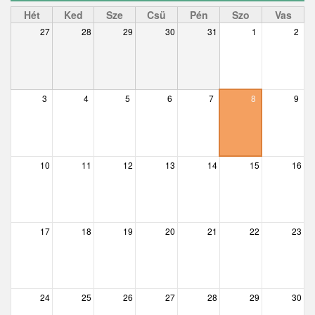
Ceglédbercel
Hét
Ked
Sze
Csü
Pén
Szo
Vas
27
28
29
30
31
1
2
Csemő
Csévharaszt
Csobánka
3
4
5
6
7
8
9
Csomád
Csörög
10
11
12
13
14
15
16
Csővár
Dány
17
18
19
20
21
22
23
Délegyháza
Domony
Dunabogdány
24
25
26
27
28
29
30