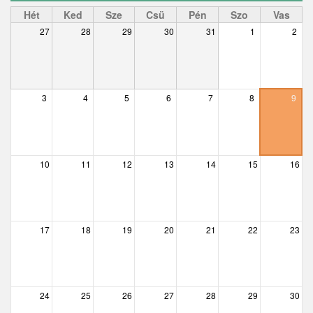
Ceglédbercel
Hét
Ked
Sze
Csü
Pén
Szo
Vas
27
28
29
30
31
1
2
Csemő
Csévharaszt
Csobánka
3
4
5
6
7
8
9
Csomád
Csörög
10
11
12
13
14
15
16
Csővár
Dány
17
18
19
20
21
22
23
Délegyháza
Domony
Dunabogdány
24
25
26
27
28
29
30
– 01 előtt