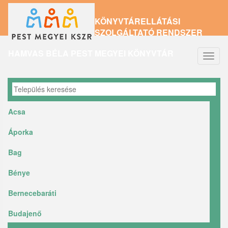
Ugrás
KÖNYVTÁRELLÁTÁSI
a
SZOLGÁLTATÓ RENDSZER
tartalomra
HAMVAS BÉLA PEST MEGYEI KÖNYVTÁR
Navig
átkap
Acsa
Áporka
Bag
Bénye
Bernecebaráti
Budajenő