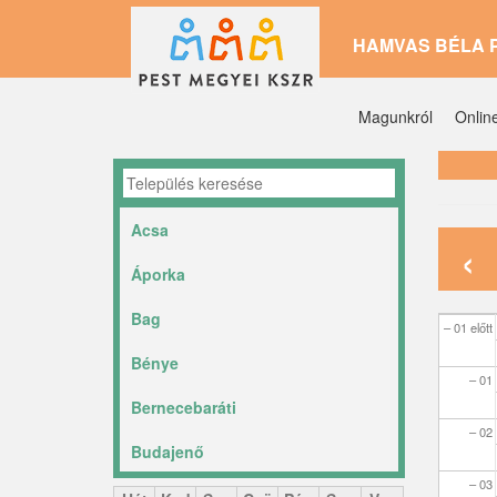
Ugrás
HAMVAS BÉLA 
a
tartalomra
Magunkról
Onlin
Acsa
‹
Áporka
Bag
– 01 előtt
Bénye
– 01
Bernecebaráti
– 02
Budajenő
– 03
Ceglédbercel