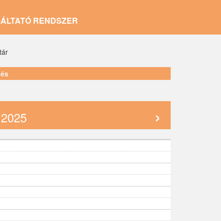
GÁLTATÓ RENDSZER
tár
lés
›
, 2025