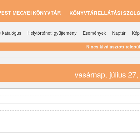
PEST MEGYEI KÖNYVTÁR
KÖNYVTÁRELLÁTÁSI SZOL
e katalógus
Helytörténeti gyűjtemény
Események
Naptár
Kép
Nincs kiválasztott telepü
vasárnap, július 27