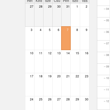
Hét
Ked
Sze
Csü
Pén
Szo
Vas
27
28
29
30
31
1
2
– 04
Csemő
Csévharaszt
– 05
Csobánka
3
4
5
6
7
8
9
– 06
Csomád
– 07
Csörög
10
11
12
13
14
15
16
– 08
Csővár
– 09
Dány
17
18
19
20
21
22
23
Délegyháza
– 10
Domony
– 11
Dunabogdány
24
25
26
27
28
29
30
– 12
Ecser