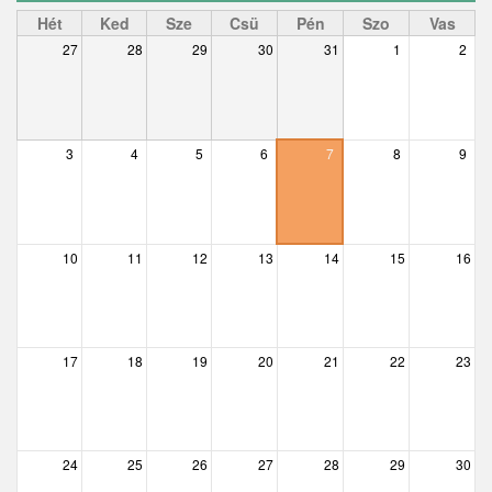
Ceglédbercel
Hét
Ked
Sze
Csü
Pén
Szo
Vas
27
28
29
30
31
1
2
Csemő
Csévharaszt
Csobánka
3
4
5
6
7
8
9
Csomád
Csörög
10
11
12
13
14
15
16
Csővár
Dány
17
18
19
20
21
22
23
Délegyháza
Domony
Dunabogdány
24
25
26
27
28
29
30