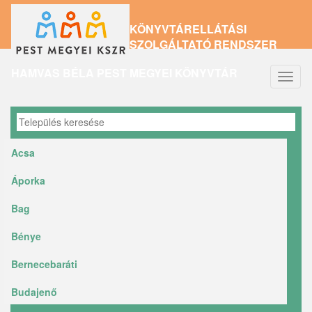
Ugrás
KÖNYVTÁRELLÁTÁSI
a
SZOLGÁLTATÓ RENDSZER
tartalomra
HAMVAS BÉLA PEST MEGYEI KÖNYVTÁR
Navig
átkap
Acsa
Áporka
Bag
Bénye
Bernecebaráti
Budajenő