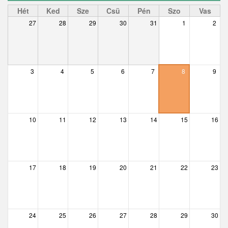
Ceglédbercel
Hét
Ked
Sze
Csü
Pén
Szo
Vas
27
28
29
30
31
1
2
Csemő
Csévharaszt
Csobánka
3
4
5
6
7
8
9
Csomád
Csörög
10
11
12
13
14
15
16
Csővár
Dány
17
18
19
20
21
22
23
Délegyháza
Domony
Dunabogdány
24
25
26
27
28
29
30