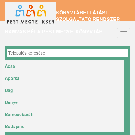
Ugrás
KÖNYVTÁRELLÁTÁSI
a
SZOLGÁLTATÓ RENDSZER
tartalomra
HAMVAS BÉLA PEST MEGYEI KÖNYVTÁR
Navig
átkap
Acsa
Áporka
Bag
Bénye
Bernecebaráti
Budajenő