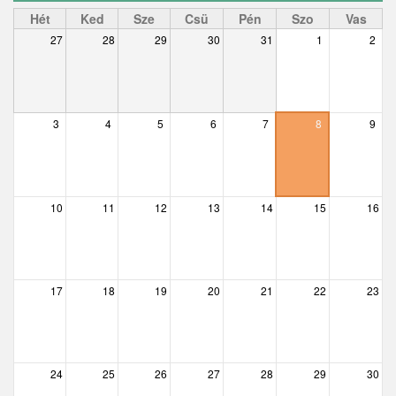
Ceglédbercel
Hét
Ked
Sze
Csü
Pén
Szo
Vas
27
28
29
30
31
1
2
Csemő
Csévharaszt
Csobánka
3
4
5
6
7
8
9
Csomád
Csörög
10
11
12
13
14
15
16
Csővár
Dány
17
18
19
20
21
22
23
Délegyháza
Domony
Dunabogdány
24
25
26
27
28
29
30