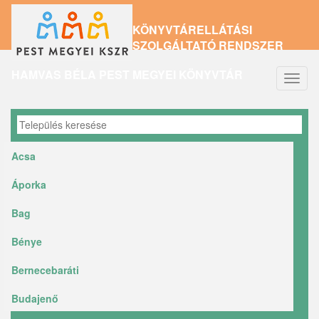
Ugrás
KÖNYVTÁRELLÁTÁSI
a
SZOLGÁLTATÓ RENDSZER
tartalomra
HAMVAS BÉLA PEST MEGYEI KÖNYVTÁR
Navig
átkap
Acsa
Áporka
Bag
Bénye
Bernecebaráti
Budajenő