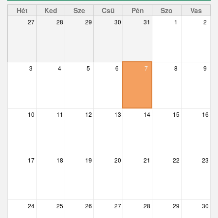
Ceglédbercel
Hét
Ked
Sze
Csü
Pén
Szo
Vas
27
28
29
30
31
1
2
Csemő
Csévharaszt
Csobánka
3
4
5
6
7
8
9
Csomád
Csörög
10
11
12
13
14
15
16
Csővár
Dány
17
18
19
20
21
22
23
Délegyháza
– 01 előtt
Domony
– 01
Dunabogdány
24
25
26
27
28
29
30
– 02