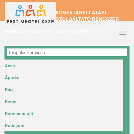
Ugrás
KÖNYVTÁRELLÁTÁSI
a
SZOLGÁLTATÓ RENDSZER
tartalomra
HAMVAS BÉLA PEST MEGYEI KÖNYVTÁR
Navig
átkap
Acsa
Áporka
Bag
Bénye
Bernecebaráti
Budajenő