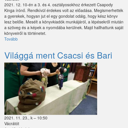
Sződ
2021. 12. 10-én a 3. és 4. osztályosokhoz érkezett Csapody
Kinga írónő. Rendkívül érdekes volt az előadása. Megismerhették
Sződliget
a gyerekek, hogyan jut el egy gondolat odáig, hogy kész könyv
lesz belőle. Mesélt a könyvkiadók munkájáról, a lépésekről miután
Szokolya
a szöveg és a képek a nyomdába kerülnek. Majd hallhattunk saját
könyveiről is történetet.
Tápióbicske
Tovább
(Csapody
Kinga
Tápiógyörgye
járt
Világgá ment Csacsi és Bari
nálunk)
Tápióság
Tápiószőlős
Tatárszentgyörgy
Telki
Tésa
Tinnye
2021. 11. 23., k – 10:50
Vácrátót
Tóalmás