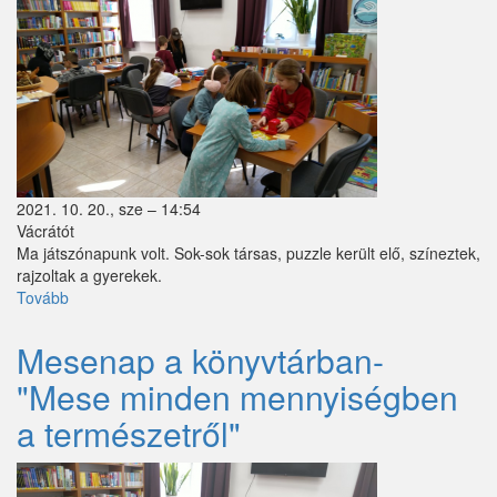
Zebegény
Zsámbok
2021. 10. 20., sze – 14:54
Vácrátót
Ma játszónapunk volt. Sok-sok társas, puzzle került elő, színeztek,
rajzoltak a gyerekek.
Tovább
(Olvasóklub-
játszónap)
Mesenap a könyvtárban-
"Mese minden mennyiségben
a természetről"