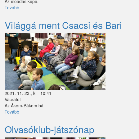
Az előadás képe.
Tovább
(Világgá
Tök
ment
Csacsi
Világgá ment Csacsi és Bari
Újhartyán
és
Bari)
Vácegres
Váchartyán
Váckisújfalu
Vácrátót
Vácszentlászló
2021. 11. 23., k – 10:41
Valkó
Vácrátót
Az
Á
kom-B
á
kom b
á
Vámosmikola
Tovább
(Világgá
ment
Vasad
Csacsi
Olvasóklub-játszónap
és
Verseg
Bari)