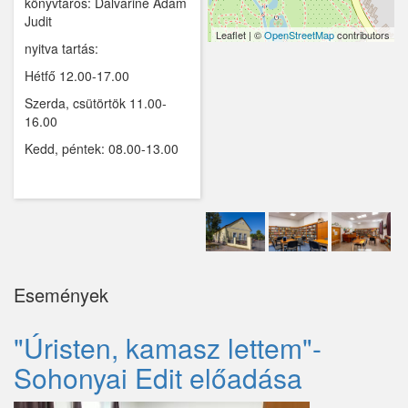
könyvtáros: Dalváriné Ádám
Judit
Kemence
Leaflet | ©
OpenStreetMap
contributors
nyitva tartás:
Kismaros
Hétfő 12.00-17.00
Szerda, csütörtök 11.00-
Kisnémedi
16.00
Kisoroszi
Kedd, péntek: 08.00-13.00
Kóka
Kőröstetétlen
Kosd
Kóspallag
Események
Leányfalu
"Úristen, kamasz lettem"-
Letkés
Sohonyai Edit előadása
Majosháza