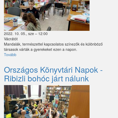
Perbál
Perőcsény
Péteri
2022. 10. 05., sze – 12:00
Pilisborosjenő
Vácrátót
Mandalák, természettel kapcsolatos színezők és különböző
Pilisjászfalu
társasok várták a gyerekeket ezen a napon.
Tovább
(Országos
Pilisszántó
Könyvtári
Napok-
Országos Könyvtári Napok -
Pilisszentiván
Pihentető
Ribizli bohóc járt nálunk
pillanatok)
Pilisszentkereszt
Pilisszentlászló
Pócsmegyer
Püspökhatvan