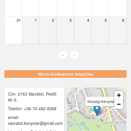
Ecser
Farmos
31
1
2
3
4
5
6
Felsőpakony
Galgagyörk
Galgahévíz
‹
›
Galgamácsa
Hernád
Nincs kiválasztott település
Hévízgyörk
Cím: 2163 Vácrátót, Petőfi
Iklad
+
tér 6.
Községi Könyvtár
−
Ipolydamásd
Telefon: +36-70-492-8368
email:
Ipolytölgyes
vacratot.konyvtar@gmail.com
Káva