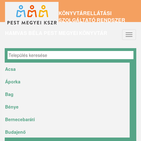
Ugrás
KÖNYVTÁRELLÁTÁSI
a
SZOLGÁLTATÓ RENDSZER
tartalomra
HAMVAS BÉLA PEST MEGYEI KÖNYVTÁR
Navig
átkap
Acsa
Áporka
Bag
Bénye
Bernecebaráti
Budajenő