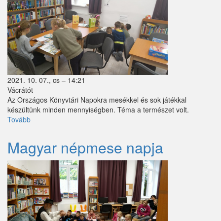
2021. 10. 07., cs – 14:21
Vácrátót
Az Országos Könyvtári Napokra mesékkel és sok játékkal
készültünk minden mennyiségben. Téma a természet volt.
Tovább
(Mesenap
a
könyvtárban-
Magyar népmese napja
"Mese
minden
mennyiségben
a
természetről")