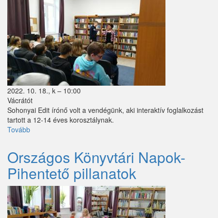
Márianosztra
Mende
Mikebuda
Monorierdő
2022. 10. 18., k – 10:00
Nagybörzsöny
Vácrátót
Sohonyai Edit írónő volt a vendégünk, aki interaktív foglalkozást
Nagytarcsa
tartott a 12-14 éves korosztálynak.
Tovább
("Úristen,
Nyáregyháza
kamasz
lettem"-
Nyársapát
Országos Könyvtári Napok-
Sohonyai
Pihentető pillanatok
Edit
Örkény
előadása)
Pánd
Penc