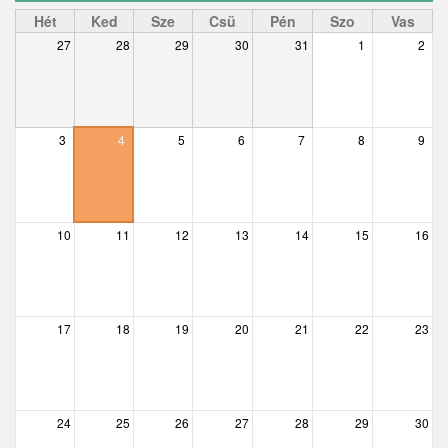
Ceglédbercel
Hét
Ked
Sze
Csü
Pén
Szo
Vas
27
28
29
30
31
1
2
Csemő
Csévharaszt
Csobánka
3
4
5
6
7
8
9
Csomád
Csörög
10
11
12
13
14
15
16
Csővár
Dány
17
18
19
20
21
22
23
Délegyháza
Domony
Dunabogdány
24
25
26
27
28
29
30