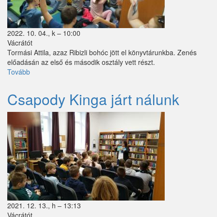
Püspökszilágy
Pusztavacs
2022. 10. 04., k – 10:00
Vácrátót
Pusztazámor
Tormási Attila, azaz Ribizli bohóc jött el könyvtárunkba. Zenés
előadásán az első és második osztály vett részt.
Rád
Tovább
(Országos
Könyvtári
Sóskút
Napok
Csapody Kinga járt nálunk
-
Szentlőrinckáta
Ribizli
bohóc
Szigetbecse
járt
nálunk)
Szigetcsép
Szigetmonostor
Szigetszentmárton
Szigetújfalu
2021. 12. 13., h – 13:13
Vácrátót