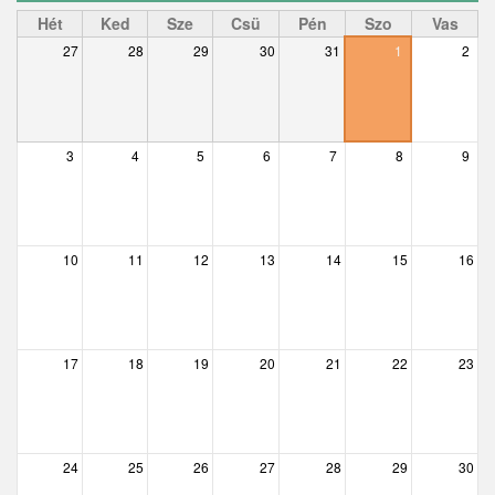
Ceglédbercel
Hét
Ked
Sze
Csü
Pén
Szo
Vas
27
28
29
30
31
1
2
Csemő
Csévharaszt
Csobánka
3
4
5
6
7
8
9
Csomád
Csörög
10
11
12
13
14
15
16
Csővár
Dány
17
18
19
20
21
22
23
Délegyháza
Domony
Dunabogdány
24
25
26
27
28
29
30