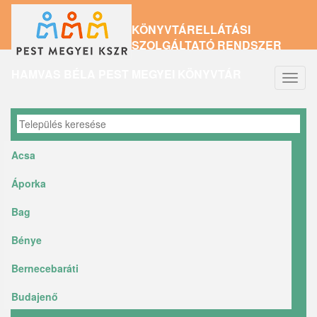
Ugrás
KÖNYVTÁRELLÁTÁSI
a
SZOLGÁLTATÓ RENDSZER
tartalomra
HAMVAS BÉLA PEST MEGYEI KÖNYVTÁR
Navig
átkap
Acsa
Áporka
Bag
Bénye
Bernecebaráti
Budajenő