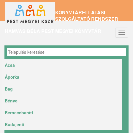
Ugrás
KÖNYVTÁRELLÁTÁSI
a
SZOLGÁLTATÓ RENDSZER
tartalomra
HAMVAS BÉLA PEST MEGYEI KÖNYVTÁR
Navig
átkap
Acsa
Áporka
Bag
Bénye
Bernecebaráti
Budajenő