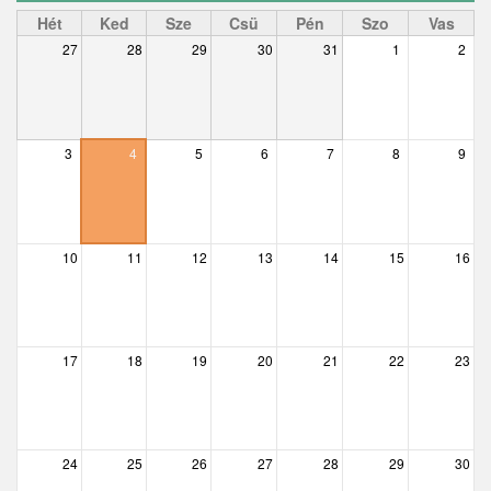
Ceglédbercel
Hét
Ked
Sze
Csü
Pén
Szo
Vas
27
28
29
30
31
1
2
Csemő
Csévharaszt
Csobánka
3
4
5
6
7
8
9
Csomád
Csörög
10
11
12
13
14
15
16
Csővár
Dány
17
18
19
20
21
22
23
Délegyháza
Domony
Dunabogdány
24
25
26
27
28
29
30